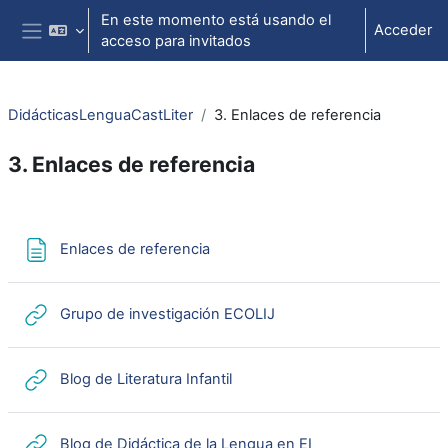
Salta al contenido principal
En este momento está usando el
Acceder
acceso para invitados
Panel lateral
DidácticasLenguaCastLiter
3. Enlaces de referencia
3. Enlaces de referencia
Perfilado de sección
Página
Enlaces de referencia
URL
Grupo de investigación ECOLIJ
URL
Blog de Literatura Infantil
URL
Blog de Didáctica de la Lengua en EI