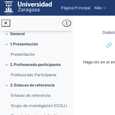
Salta al contenido principal
Página Principal
Más
Didáct
General
Colapsar
1. Presentación
Colapsar
Presentación
Requisitos de f
Haga clic en el e
2. Profesorado participante
Colapsar
Profesorado Participante
3. Enlaces de referencia
Colapsar
Enlaces de referencia
Grupo de investigación ECOLIJ