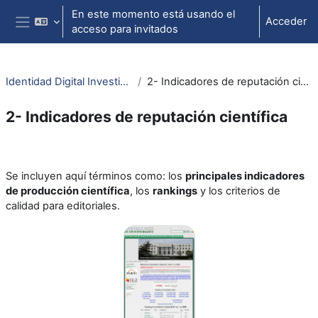
Salta al contenido principal
En este momento está usando el
Acceder
acceso para invitados
Panel lateral
Identidad Digital Investigador
2- Indicadores de reputación científica
2- Indicadores de reputación científica
Perfilado de sección
Se incluyen aquí términos como: los
principales indicadores
de producción científica
, los
rankings
y los criterios de
calidad para editoriales.