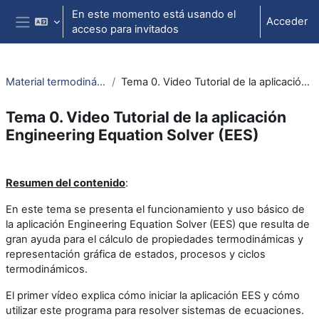
Salta al contenido principal
En este momento está usando el
Acceder
acceso para invitados
Panel lateral
Material termodinámica e ing. térmica
Tema 0. Video Tutorial de la aplicación Engineering Equation Solver (EES)
Tema 0. Video Tutorial de la aplicación
Engineering Equation Solver (EES)
Perfilado de sección
Resumen del contenido
:
En este tema se presenta el funcionamiento y uso básico de
la aplicación Engineering Equation Solver (EES) que resulta de
gran ayuda para el cálculo de propiedades termodinámicas y
representación gráfica de estados, procesos y ciclos
termodinámicos.
El primer vídeo explica cómo iniciar la aplicación EES y cómo
utilizar este programa para resolver sistemas de ecuaciones.