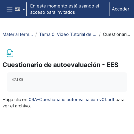
Salta al contenido principal
En este momento está usando el
Acceder
acceso para invitados
Panel lateral
Material termodinámica e ing. térmica
Tema 0. Video Tutorial de la aplicación Engineering Equation Solver (EES)
Cuestionario de autoevaluación - EES
Cuestionario de autoevaluación - EES
Requisitos de finalización
47.1 KB
Haga clic en
06A-Cuestionario autoevaluacion v01.pdf
para
ver el archivo.