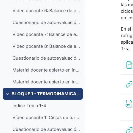
las m
Video docente 6: Balance de entropía en sistemas cerrados (Parte 2)
ciclo
en lo
Cuestionario de autoevaluación - Balance de entropía en sistemas cerrados
En el
Video docente 7: Balance de entropía en sistemas abiertos (Parte 1)
refri
aplic
Video docente 8: Balance de entropía en sistemas abiertos (Parte 2)
T-s.
Cuestionario de autoevaluación - Balance de entropía en sistemas abiertos
Material docente abierto en inglés: Segundo Principio de la Termodinámica (Fuente: Moran, Shapiro, Boettner, Bailey - Fundamentals of Engineering Thermodynamics, 8th Edition)
Material docente abierto en inglés: La entropía y su utilización (Fuente: Moran, Shapiro, Boettner, Bailey - Fundamentals of Engineering Thermodynamics, 8th Edition)
BLOQUE 1 - TERMODINÁMICA: Tema 4. Ciclos de turbina de gas
Colapsar
Índice Tema 1-4
Vídeo docente 1: Ciclos de turbina de gas
Cuestionario de autoevaluación - ciclos turbina gas