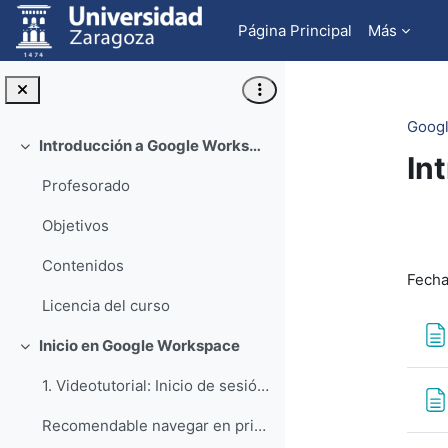
Salta al contenido principal
Página Principal
Más
Goog
Introducción a Google Workspace
Colapsar
In
Profesorado
Pe
Objetivos
Contenidos
Fecha
Licencia del curso
Inicio en Google Workspace
Colapsar
1. Videotutorial: Inicio de sesión en aplicaciones Google con cuenta @unizar.es
Recomendable navegar en privado cuando se utilice ...