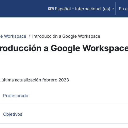
Español - Internacional ‎(es)‎
En e
le Workspace
Introducción a Google Workspace
troducción a Google Workspac
rfilado de sección
 última actualización febrero 2023
Página
Profesorado
Página
Objetivos