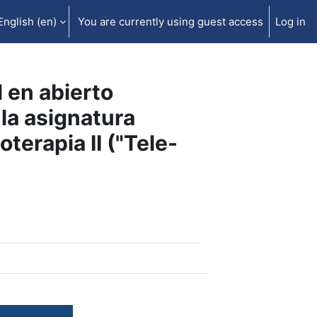
English ‎(en)‎
You are currently using guest access
Log in
l en abierto
la asignatura
terapia II ("Tele-