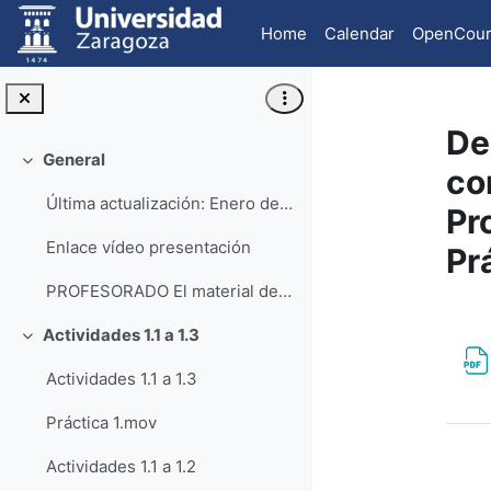
Skip to main content
Home
Calendar
OpenCour
De
General
Collapse
co
Última actualización: Enero de 2024
Pr
Enlace vídeo presentación
Pr
PROFESORADO El material de este curso está desa...
Se
Actividades 1.1 a 1.3
Collapse
Actividades 1.1 a 1.3
Práctica 1.mov
Actividades 1.1 a 1.2