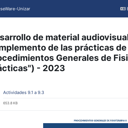
seWare-Unizar
sarrollo de material audiovisua
mplemento de las prácticas de 
ocedimientos Generales de Fisio
ácticas") - 2023
ction outline
File
Actividades 9.1 a 9.3
653.8 KB