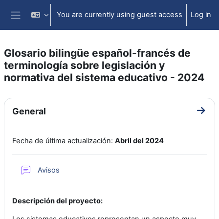
Skip to main content
You are currently using guest access
Log in
Side panel
Glosario bilingüe español-francés de
terminología sobre legislación y
normativa del sistema educativo - 2024
Section outline
General
Go to
Fecha de última actualización:
Abril del 2024
Forum
Avisos
Descripción del proyecto: