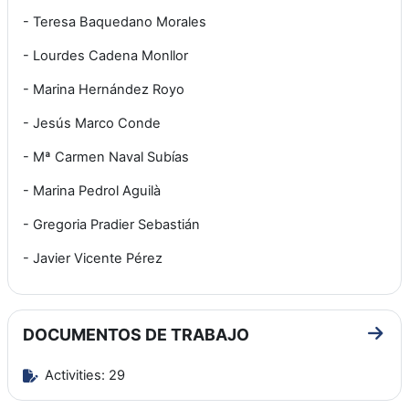
- Teresa Baquedano Morales
- Lourdes Cadena Monllor
- Marina Hernández Royo
- Jesús Marco Conde
- Mª Carmen Naval Subías
- Marina Pedrol Aguilà
- Gregoria Pradier Sebastián
- Javier Vicente Pérez
DOCUMENTOS DE TRABAJO
Go t
Activities: 29