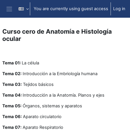
Skip to main content
You are currently using guest access
Log in
Side panel
Curso cero de Anatomía e Histología
ocular
Section outline
Tema 01:
La célula
Tema 02:
Introducción a la Embriología humana
Tema 03:
Tejidos básicos
Tema 04:
Introducción a la Anatomía. Planos y ejes
Tema 05:
Órganos, sistemas y aparatos
Tema 06:
Aparato circulatorio
Tema 07:
Aparato Respiratorio