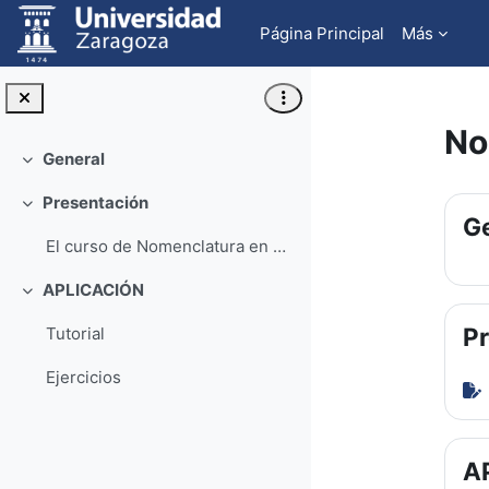
Salta al contenido principal
Página Principal
Más
No
General
Colapsar
Pe
Presentación
Colapsar
Ge
El curso de Nomenclatura en Química Orgánica está...
APLICACIÓN
Colapsar
Pr
Tutorial
Ejercicios
A