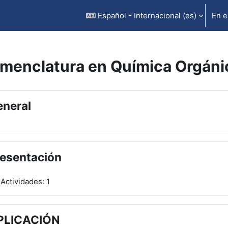
Español - Internacional ‎(es)‎
En e
menclatura en Química Orgáni
rfilado de sección
neral
esentación
Actividades: 1
PLICACIÓN