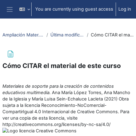
Skip to main content
You are currently using guest access
Log in
Side panel
Ampliación Mater. Educ. Multimedia
Última modificación junio 2021
Cómo CITAR el material de este curso
Cómo CITAR el material de este curso
Completion requirements
Materiales de soporte para la creación de contenidos
educativos multimedia.
Ana María López Torres, Ana Mancho
de la Iglesia y María Luisa Sein-Echaluce Lacleta (2021) Obra
sujeta a la licencia Reconocimiento-NoComercial-
CompartirIgual 4.0 Internacional de Creative Commons. Para
ver una copia de esta licencia, visite
http://creativecommons.org/licenses/by-nc-sa/4.0/