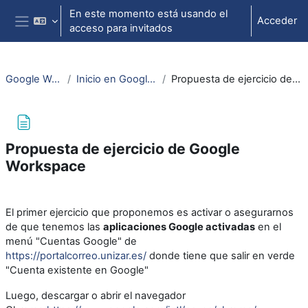
Salta al contenido principal
En este momento está usando el
Acceder
acceso para invitados
Panel lateral
Google Workspace
Inicio en Google Workspace
Propuesta de ejercicio de Google Workspace
Propuesta de ejercicio de Google
Workspace
Requisitos de finalización
El primer ejercicio que proponemos es activar o asegurarnos
de que tenemos las
aplicaciones Google activadas
en el
menú "Cuentas Google" de
https://portalcorreo.unizar.es/
donde tiene que salir en verde
"Cuenta existente en Google"
Luego, descargar o abrir el navegador