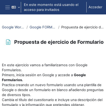
Salta al contenido principal
En este momento está usando el
Acceder
acceso para invitados
Panel lateral
Google Workspace
Google FORMULARIOS
Propuesta de ejercicio de Formulario
Propuesta de ejercicio de Formulario
Requisitos de finalización
En este ejercicio vamos a familiarizarnos con Google
Formularios.
Primero, inicia sesión en Google y accede a
Google
Formularios.
Practica creando un nuevo formulario usando una plantilla de
Google o desde un formulario en blanco añadiendo preguntas
de diversos tipos.
Cambia el título del cuestionario e incluye una descripción del
formulario y la información que pretendes obtener.