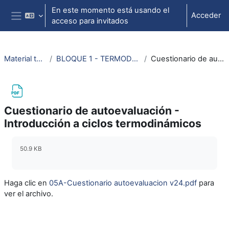
Salta al contenido principal
En este momento está usando el
Acceder
acceso para invitados
Panel lateral
Material termodinámica e ing. térmica
BLOQUE 1 - TERMODINÁMICA: Tema 3. Segundo Principio de la Termodinámica
Cuestionario de autoevaluación - Introducción a ciclos termodinámicos
Cuestionario de autoevaluación -
Introducción a ciclos termodinámicos
Requisitos de finalización
50.9 KB
Haga clic en
05A-Cuestionario autoevaluacion v24.pdf
para
ver el archivo.