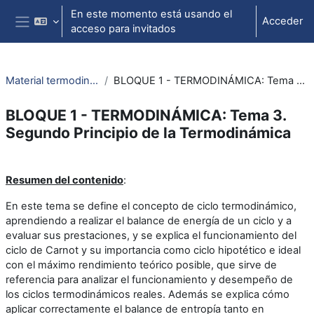
Salta al contenido principal
En este momento está usando el
Acceder
acceso para invitados
Panel lateral
Material termodinámica e ing. térmica
BLOQUE 1 - TERMODINÁMICA: Tema 3. Segundo Principio de la Termodinámica
BLOQUE 1 - TERMODINÁMICA: Tema 3.
Segundo Principio de la Termodinámica
Perfilado de sección
Resumen del contenido
:
En este tema se define el concepto de ciclo termodinámico,
aprendiendo a realizar el balance de energía de un ciclo y a
evaluar sus prestaciones, y se explica el funcionamiento del
ciclo de Carnot y su importancia como ciclo hipotético e ideal
con el máximo rendimiento teórico posible, que sirve de
referencia para analizar el funcionamiento y desempeño de
los ciclos termodinámicos reales. Además se explica cómo
aplicar correctamente el balance de entropía tanto en