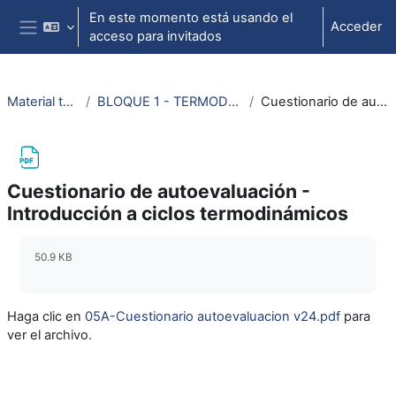
Salta al contenido principal
En este momento está usando el
Acceder
acceso para invitados
Panel lateral
Material termodinámica e ing. térmica
BLOQUE 1 - TERMODINÁMICA: Tema 3. Segundo Principio de la Termodinámica
Cuestionario de autoevaluación - Introducción a ciclos termodinámicos
Cuestionario de autoevaluación -
Introducción a ciclos termodinámicos
Requisitos de finalización
50.9 KB
Haga clic en
05A-Cuestionario autoevaluacion v24.pdf
para
ver el archivo.