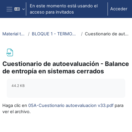
Salta al contenido principal
En este momento está usando el
Acceder
acceso para invitados
Panel lateral
Material termodinámica e ing. térmica
BLOQUE 1 - TERMODINÁMICA: Tema 3. Segundo Principio de la Termodinámica
Cuestionario de autoevaluación - Balance de entropía en sistemas cerrados
Cuestionario de autoevaluación - Balance
de entropía en sistemas cerrados
Requisitos de finalización
44.2 KB
Haga clic en
05A-Cuestionario autoevaluacion v33.pdf
para
ver el archivo.