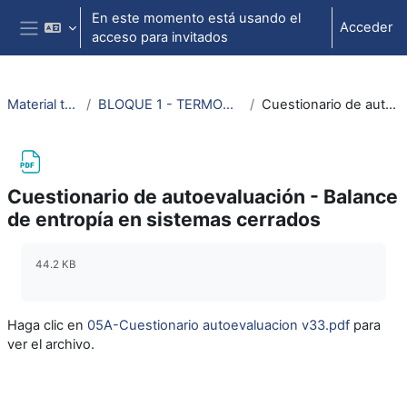
Salta al contenido principal
En este momento está usando el
Acceder
acceso para invitados
Panel lateral
Material termodinámica e ing. térmica
BLOQUE 1 - TERMODINÁMICA: Tema 3. Segundo Principio de la Termodinámica
Cuestionario de autoevaluación - Balance de entropía en sistemas cerrados
Cuestionario de autoevaluación - Balance
de entropía en sistemas cerrados
Requisitos de finalización
44.2 KB
Haga clic en
05A-Cuestionario autoevaluacion v33.pdf
para
ver el archivo.