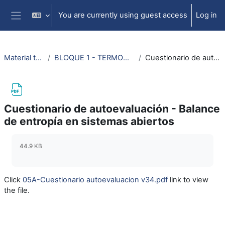
Skip to main content
You are currently using guest access
Log in
Side panel
Material termodinámica e ing. térmica
BLOQUE 1 - TERMODINÁMICA: Tema 3. Segundo Principio de la Termodinámica
Cuestionario de autoevaluación - Balance de entropía en sistemas abiertos
Cuestionario de autoevaluación - Balance
de entropía en sistemas abiertos
Completion requirements
44.9 KB
Click
05A-Cuestionario autoevaluacion v34.pdf
link to view
the file.