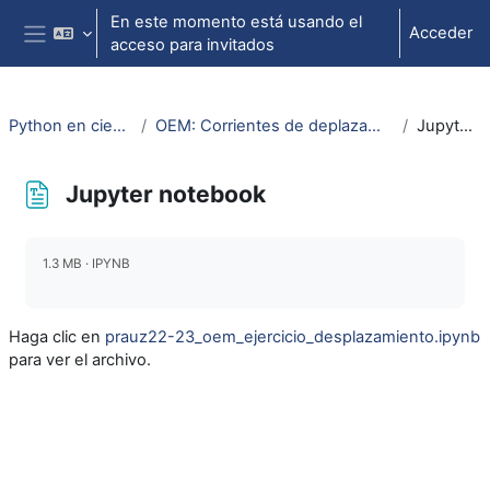
Salta al contenido principal
En este momento está usando el
Acceder
acceso para invitados
Panel lateral
Python en ciencias e ingeniería
OEM: Corrientes de deplazamiento: carga de un condensador
Jupyter notebook
Jupyter notebook
Requisitos de finalización
1.3 MB · IPYNB
Haga clic en
prauz22-23_oem_ejercicio_desplazamiento.ipynb
para ver el archivo.