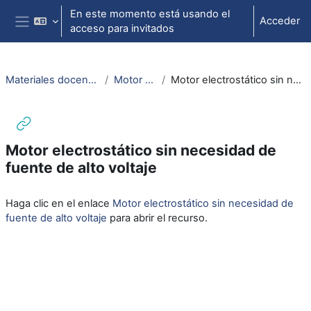
Salta al contenido principal
En este momento está usando el
Acceder
acceso para invitados
Panel lateral
Materiales docencia electromagnetismo
Motor electrostático
Motor electrostático sin necesidad de fuente de alto voltaje
Motor electrostático sin necesidad de
fuente de alto voltaje
Requisitos de finalización
Haga clic en el enlace
Motor electrostático sin necesidad de
fuente de alto voltaje
para abrir el recurso.