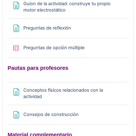
Guion de la actividad: construye tu propio
u
Página
motor electrostático
c
Página
Preguntas de reflexión
i
r
Cuestionario
Preguntas de opción múltiple
V
Pautas para profesores
í
d
Conceptos físicos relacionados con la
Página
actividad
e
Página
Consejos de construcción
o
Material complementario