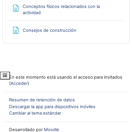
d
Conceptos físicos relacionados con la
Página
actividad
e
Página
Consejos de construcción
o
Abrir índice del curso
En este momento está usando el acceso para invitados
(
Acceder
)
Resumen de retención de datos
Descargar la app para dispositivos móviles
Cambiar al tema estándar
Desarrollado por
Moodle