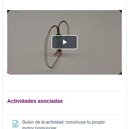
R
e
p
r
o
Actividades asociadas
d
Guion de la actividad: construye tu propio
u
Página
motor homopolar