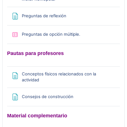
c
Página
Preguntas de reflexión
i
r
Cuestionario
Preguntas de opción múltiple.
V
Pautas para profesores
í
d
Conceptos físicos relacionados con la
Página
actividad
e
Página
Consejos de construcción
o
Material complementario