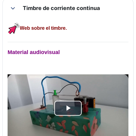
Timbre de corriente continua
Colapsar
Web sobre el timbre.
Material audiovisual
R
e