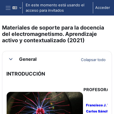
Salta al contenido principal
En este momento está usando el
Acceder
acceso para invitados
Panel lateral
Materiales de soporte para la docencia
del electromagnetismo. Aprendizaje
activo y contextualizado (2021)
Perfilado de sección
General
Colapsar todo
Colapsar
INTRODUCCIÓN
PROFESORAD
Francisco J. Torc
Carlos Sánchez