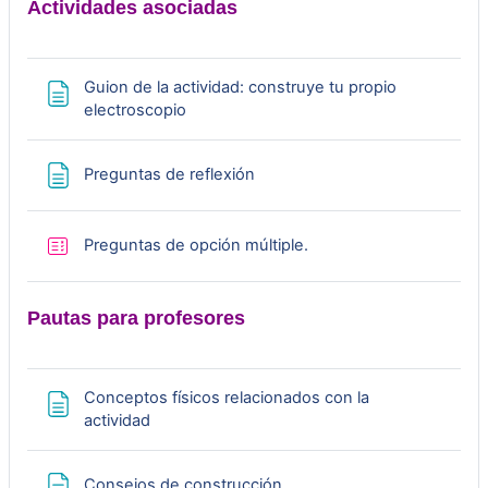
o
Actividades asociadas
d
Guion de la actividad: construye tu propio
u
Página
electroscopio
c
Página
Preguntas de reflexión
i
r
Cuestionario
Preguntas de opción múltiple.
V
Pautas para profesores
í
d
Conceptos físicos relacionados con la
Página
actividad
e
Página
Consejos de construcción