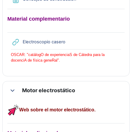
o
Material complementario
URL
Electroscopio casero
OSCAR: "catálogO de experienciaS de Cátedra para la
docenciA de física geneRal".
Motor electrostático
Colapsar
Web sobre el motor electrostático.