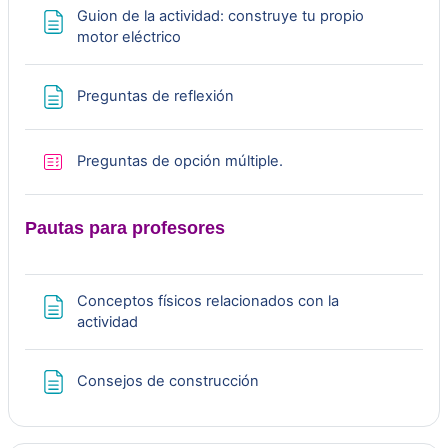
Guion de la actividad: construye tu propio
u
Página
motor eléctrico
c
Página
Preguntas de reflexión
i
r
Cuestionario
Preguntas de opción múltiple.
V
Pautas para profesores
í
d
Conceptos físicos relacionados con la
Página
actividad
e
Página
Consejos de construcción
o