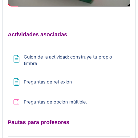
p
r
o
Actividades asociadas
d
Guion de la actividad: construye tu propio
u
Página
timbre
c
Página
Preguntas de reflexión
i
r
Cuestionario
Preguntas de opción múltiple.
V
Pautas para profesores
í