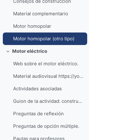
Consejos de construcción
Material complementario
Motor homopolar
Motor homopolar (otro tipo)
Motor eléctrico
Colapsar
Web sobre el motor eléctrico.
Material audiovisual https://youtu.be/RC1w90F...
Actividades asociadas
Guion de la actividad: construye tu propio motor eléctrico
Preguntas de reflexión
Preguntas de opción múltiple.
Pautas para profesores