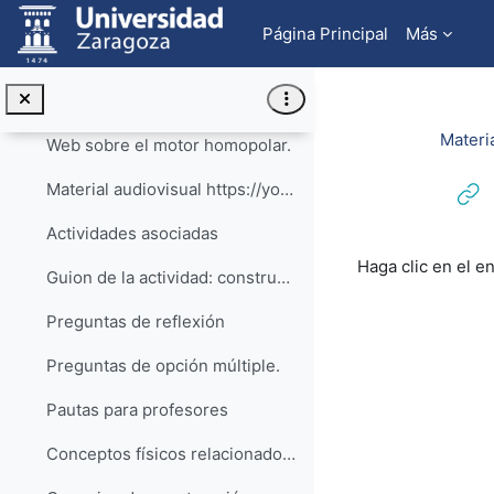
Salta al contenido principal
Material complementario
Página Principal
Más
Motor electrostático sin necesidad de fuente de alto voltaje
Motor homopolar
Colapsar
Materi
Web sobre el motor homopolar.
Material audiovisual https://youtu.be/qJkpcd0...
Actividades asociadas
Requisitos de f
Haga clic en el e
Guion de la actividad: construye tu propio motor homopolar
Preguntas de reflexión
Preguntas de opción múltiple.
Pautas para profesores
Conceptos físicos relacionados con la actividad