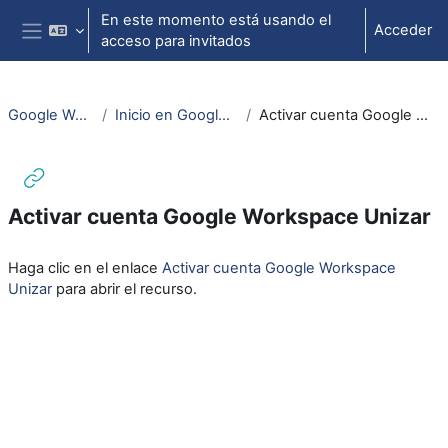
Salta al contenido principal
En este momento está usando el
Acceder
acceso para invitados
Panel lateral
Google Workspace
Inicio en Google Workspace
Activar cuenta Google Workspace Unizar
Activar cuenta Google Workspace Unizar
Requisitos de finalización
Haga clic en el enlace
Activar cuenta Google Workspace
Unizar
para abrir el recurso.