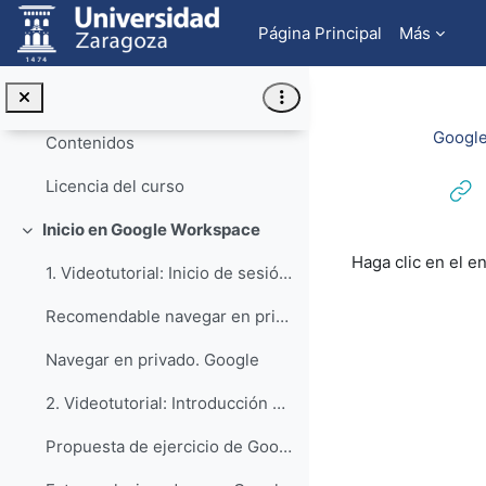
Salta al contenido principal
Introducción a Google Workspace
Colapsar
Página Principal
Más
Profesorado
Objetivos
Googl
Contenidos
Licencia del curso
Inicio en Google Workspace
Colapsar
Requisitos de f
Haga clic en el e
1. Videotutorial: Inicio de sesión en aplicaciones Google con cuenta @unizar.es
Recomendable navegar en privado cuando se utilice ...
Navegar en privado. Google
2. Videotutorial: Introducción a las aplicaciones Google. G-Suite for Education
Propuesta de ejercicio de Google Workspace