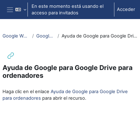
Salta al contenido principal
En este momento está usando el
Acceder
acceso para invitados
Panel lateral
Google Workspace
Google DRIVE
Ayuda de Google para Google Drive para ordenadores
Ayuda de Google para Google Drive para
ordenadores
Requisitos de finalización
Haga clic en el enlace
Ayuda de Google para Google Drive
para ordenadores
para abrir el recurso.