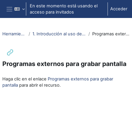
Salta al contenido principal
En este momento está usando el
Acceder
acceso para invitados
Panel lateral
Herramientas videoconf.
1. Introducción al uso de videoconferencia para docencia
Programas externos para grabar pantalla
Programas externos para grabar pantalla
Requisitos de finalización
Haga clic en el enlace
Programas externos para grabar
pantalla
para abrir el recurso.