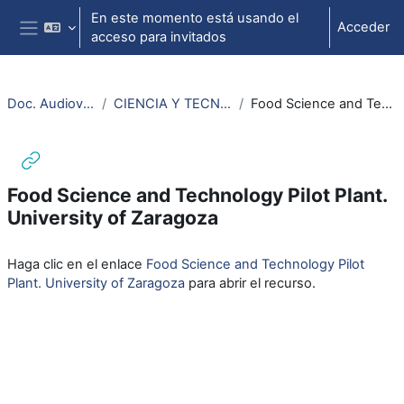
Salta al contenido principal
En este momento está usando el
Acceder
acceso para invitados
Panel lateral
Doc. Audiovisuales Veterinaria CCSS
CIENCIA Y TECNOLOGÍA DE LOS ALIMENTOS (CTA)
Food Science and Technology Pilot Plant. University of Zaragoza
Food Science and Technology Pilot Plant.
University of Zaragoza
Requisitos de finalización
Haga clic en el enlace
Food Science and Technology Pilot
Plant. University of Zaragoza
para abrir el recurso.