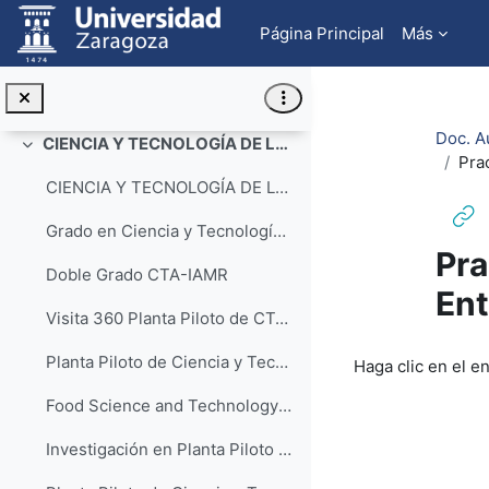
Salta al contenido principal
Importancia del gluten en la elaboración del pan
Página Principal
Más
Zanahoria rallada de IV gama
ALMAZARA. Formación sobre procesado y calidad del aceite de oliva
Doc. A
CIENCIA Y TECNOLOGÍA DE LOS ALIMENTOS (CTA)
Colapsar
Prac
CIENCIA Y TECNOLOGÍA DE LOS ALIEMNTOS - CTA (acceso a la lista de reproducción)
Grado en Ciencia y Tecnología de los Alimentos UNIZAR: Testimonios de estudiantes
Pra
Doble Grado CTA-IAMR
Ent
Visita 360 Planta Piloto de CTA, Facultad de Veterinaria, Universidad Zaragoza
Requisitos de f
Planta Piloto de Ciencia y Tecnología de los Alimentos. Universidad de Zaragoza
Haga clic en el e
Food Science and Technology Pilot Plant. University of Zaragoza
Investigación en Planta Piloto de Ciencia y Tecnología de los Alimentos. Tecnópolis Aragón