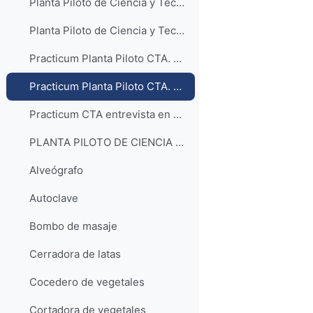
Planta Piloto de Ciencia y Tecnología de los Alimentos. EL TEMPERO. Aragón
Planta Piloto de Ciencia y Tecnología de los Alimentos. Aragón TV
Practicum Planta Piloto CTA. Curso 2015-16. Entrevista en Aragón en Abierto
Practicum Planta Piloto CTA. Curso 2015-16. Entrevista en el Programa Sin ir más lejos
Practicum CTA entrevista en Aragón Radio
PLANTA PILOTO DE CIENCIA Y TECNOLOGÍA DE LOS ALIMENTOS (acceso a la lista de reproducción)
Alveógrafo
Autoclave
Bombo de masaje
Cerradora de latas
Cocedero de vegetales
Cortadora de vegetales