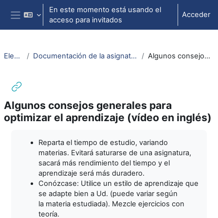
Salta al contenido principal
En este momento está usando el
Acceder
acceso para invitados
Panel lateral
ElectrotecniaAbierta
Documentación de la asignatura: transparencias de la asignatura, guiones de prácticas, problemas, apuntes... (PDF)
Algunos consejos generales para optimizar el aprendizaje (vídeo en inglés)
Algunos consejos generales para
optimizar el aprendizaje (vídeo en inglés)
Requisitos de finalización
Reparta el tiempo de estudio, variando
materias. Evitará saturarse de una asignatura,
sacará más rendimiento del tiempo y el
aprendizaje será más duradero.
Conózcase: Utilice un estilo de aprendizaje que
se adapte bien a Ud. (puede variar según
la materia estudiada). Mezcle ejercicios con
teoría.