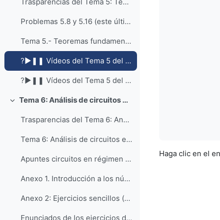
Trasparencias del Tema 5: Teoremas fundamentales del análisis de circuitos (superposición, Thevenin y Norton)
Problemas 5.8 y 5.16 (este último resuelto por nudos)
Tema 5.- Teoremas fundamentales del análisis de ci...
?►❚❚ Vídeos del Tema 5 del profesor Dr. Miguel Ángel García García
?►❚❚ Vídeos del Tema 5 del profesor Mur
Tema 6: Análisis de circuitos en Régimen Estacionario Sinusoidal (RES)
Colapsar
Trasparencias del Tema 6: Análisis de circuitos en Régimen Estacionario Sinusoidal (RES)
Tema 6: Análisis de circuitos en régimen estaciona...
Haga clic en el e
Apuntes circuitos en régimen estacionario sinusoidal _2020/21
Anexo 1. Introducción a los números complejos (curso 2021/22)
Anexo 2: Ejercicios sencillos (♦) para ir practicando con circuitos RES y números complejos
Enunciados de los ejercicios del anexo 2.