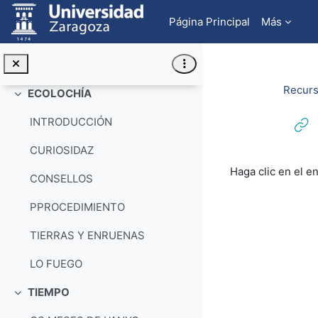
Salta al contenido principal
COMPRENSIÓN ORAL
Página Principal
Más
AFICIONS: FOTOGRAFÍA
REPASA BELLAS PAROLAS
Recurs
ECOLOCHÍA
Colapsar
INTRODUCCIÓN
CURIOSIDAZ
Requisitos de f
Haga clic en el e
CONSELLOS
PPROCEDIMIENTO
TIERRAS Y ENRUENAS
LO FUEGO
TIEMPO
Colapsar