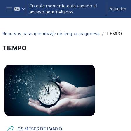
Salta al contenido principal
En este momento está usando el
Acceder
acceso para invitados
Panel lateral
Recursos para aprendizaje de lengua aragonesa
TIEMPO
TIEMPO
Perfilado de sección
URL
OS MESES DE L'ANYO