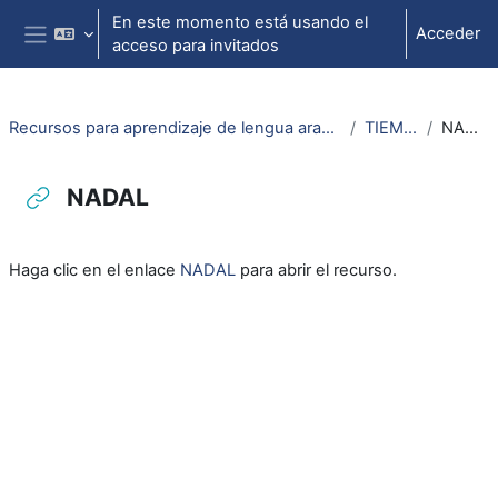
Salta al contenido principal
En este momento está usando el
Acceder
acceso para invitados
Panel lateral
Recursos para aprendizaje de lengua aragonesa
TIEMPO
NADAL
NADAL
Requisitos de finalización
Haga clic en el enlace
NADAL
para abrir el recurso.