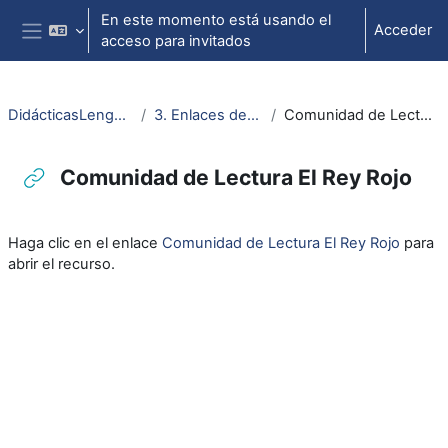
Salta al contenido principal
En este momento está usando el
Acceder
acceso para invitados
Panel lateral
DidácticasLenguaCastLiter
3. Enlaces de referencia
Comunidad de Lectura El Rey Rojo
Comunidad de Lectura El Rey Rojo
Requisitos de finalización
Haga clic en el enlace
Comunidad de Lectura El Rey Rojo
para
abrir el recurso.