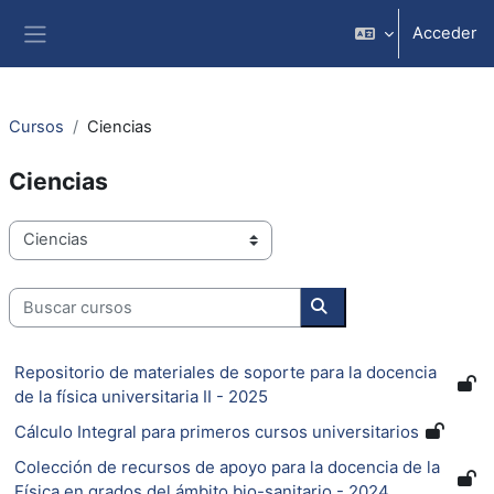
Salta al contenido principal
Acceder
Panel lateral
Cursos
Ciencias
Ciencias
Categorías
Buscar cursos
Buscar cursos
Repositorio de materiales de soporte para la docencia
de la física universitaria II - 2025
Cálculo Integral para primeros cursos universitarios
Colección de recursos de apoyo para la docencia de la
Física en grados del ámbito bio-sanitario - 2024