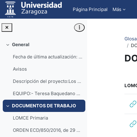
Salta al contenido principal
Página Principal
Más
Glosa
General
DO
Colapsar
DO
Fecha de última actualización: Abril del 2024
Avisos
Pe
Descripción del proyecto:Los sistemas educativos ...
LOMC
EQUIPO:- Teresa Baquedano Morales- Lourdes Cadena ...
DOCUMENTOS DE TRABAJO
Colapsar
LOMCE Primaria
ORDEN ECD/850/2016, de 29 de julio, por la que se modifica la Orden de 16 de junio de 2014