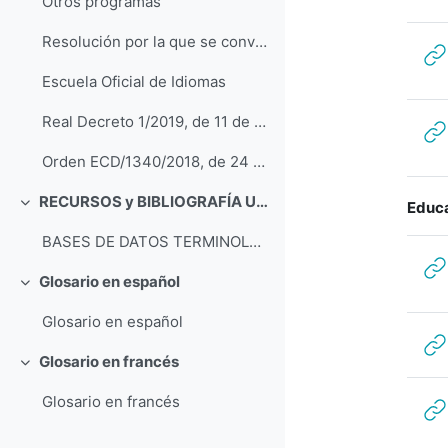
Otros programas
Resolución por la que se convocan programas educativos en centros docentes sostenidos con fondos públicos de Aragón durante el curso 2022- 2023
Escuela Oficial de Idiomas
Real Decreto 1/2019, de 11 de enero, de evaluación aplicables a las pruebas de certificación oficial de los niveles B1, B2, C1, y C2 de las enseñanzas de idiomas de régimen especial
Orden ECD/1340/2018, de 24 de julio, por la que se establece la organización y el currículo de los niveles Básico, Intermedio y Avanzado de las enseñanzas de idiomas de régimen especial de la Ley Orgánica 2/2006, de 3 de mayo, en Aragón
RECURSOS y BIBLIOGRAFÍA UTILIZADA
Educa
Colapsar
BASES DE DATOS TERMINOLÓGICAS Glosar...
Glosario en español
Colapsar
Glosario en español
Glosario en francés
Colapsar
Glosario en francés