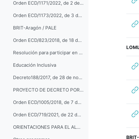
Orden ECD/1171/2022, de 2 de agosto, por la que se aprueban el currículo y la evaluación de la Educación Secundaria Obligatoria
Orden ECD/1173/2022, de 3 de agosto, por la que se aprueban el currículo y la evaluación del Bachillerato
BRIT-Aragón / PALE
Orden ECD/823/2018, de 18 de mayo, por la que se regula el Modelo BRIT- Aragón para el desarrollo de la Competencia Lingüística de y en Lenguas Extranjeras
LOMLO
Resolución para participar en el programa educativo Proyecto de Ampliación de Lenguas Extranjeras en el curso 2021-2022
Educación Inclusiva
Decreto188/2017, de 28 de noviembre, por el que se regula la respuesta educativa inclusiva y la convivencia en las comunidades educativas de Aragón
PROYECTO DE DECRETO POR EL QUE SE MODIFICA EL DECRETO 188/2017, DE 28 DE NOVIEMBRE
Orden ECD/1005/2018, de 7 de junio, por la que se regulan las actuaciones de intervención educativa inclusiva
Orden ECD/719/2021, de 22 de junio, por la que se dictan las instrucciones para el inicio y desarrollo del curso 2021-2022 en Aragón
ORIENTACIONES PARA EL ALUMNADO CON NECESIDADES EDUCATIVAS ESPECIALES, TDAH, DISLEXIA Y DISGRAFÍA AL QUE SE DIRIGEN LAS ADAPTACIONES DE ACCESO
BRIT-