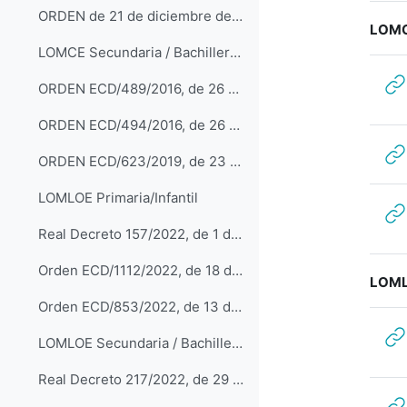
ORDEN de 21 de diciembre de 2015, por la que se regula la evaluación en Educación Primaria de la Comunidad Autónoma de Aragón y se modifican la Orden de 16 de junio de 2014
LOMCE
LOMCE Secundaria / Bachillerato
ORDEN ECD/489/2016, de 26 de mayo, por la que se aprueba el currículo de la Educación Secundaria Obligatoria
ORDEN ECD/494/2016, de 26 de mayo, por la que se aprueba el currículo del Bachillerato
ORDEN ECD/623/2019, de 23 de mayo, por la que se modifica la Orden ECD/494/2016, de 26 de mayo por la que se aprueba el currículo del Bachillerato
LOMLOE Primaria/Infantil
Real Decreto 157/2022, de 1 de marzo, por el que se establecen la ordenación y las enseñanzas mínimas de la Educación Primaria
Orden ECD/1112/2022, de 18 de julio, por la que se aprueba el currículo y la evaluación de la Educación Primaria
LOMLO
Orden ECD/853/2022, de 13 de junio, por la que se aprueba el currículo y la evaluación de la Educación Infantil
LOMLOE Secundaria / Bachillerato
Real Decreto 217/2022, de 29 de marzo, por el que se establece la ordenación y las enseñanzas mínimas de la Educación Secundaria Obligatoria