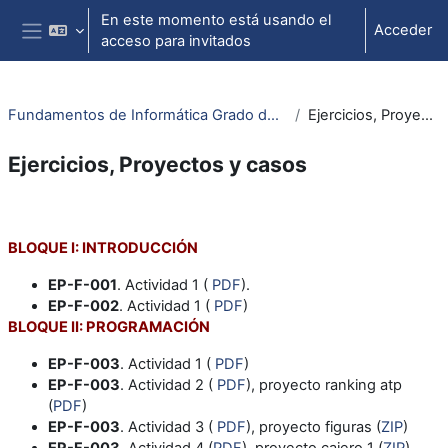
Salta al contenido principal
En este momento está usando el
Acceder
acceso para invitados
Panel lateral
Fundamentos de Informática Grado de Ingeniería Mecánica
Ejercicios, Proyectos y casos
Ejercicios, Proyectos y casos
Perfilado de sección
BLOQUE I: INTRODUCCIÓN
EP-F-001
. Actividad 1 (
PDF
).
EP-F-002
. Actividad 1 (
PDF
)
BLOQUE II: PROGRAMACIÓN
EP-F-003
. Actividad 1 (
PDF
)
EP-F-003
. Actividad 2 (
PDF
), proyecto ranking atp
(
PDF
)
EP-F-003
. Actividad 3 (
PDF
), proyecto figuras (
ZIP
)
EP-F-003
. Actividad 4 (
PDF
), proyecto cajero 1 (
ZIP
)