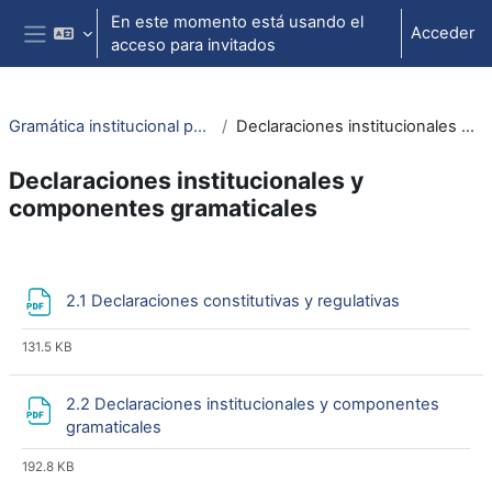
Salta al contenido principal
En este momento está usando el
Acceder
acceso para invitados
Panel lateral
Gramática institucional para el análisis de reglas
Declaraciones institucionales y componentes gramaticales
Declaraciones institucionales y
componentes gramaticales
Perfilado de sección
Archivo
2.1 Declaraciones constitutivas y regulativas
131.5 KB
2.2 Declaraciones institucionales y componentes
Archivo
gramaticales
192.8 KB