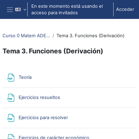
Salta al contenido principal
En este momento está usando el
Acceder
acceso para invitados
Panel lateral
Curso 0 Matem ADE...
Tema 3. Funciones (Derivación)
Tema 3. Funciones (Derivación)
Perfilado de sección
Archivo
Teoría
Archivo
Ejercicios resueltos
Archivo
Ejercicios para resolver
Archivo
Ejercicios de carácter económico