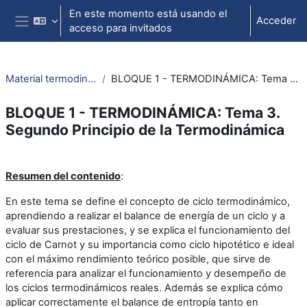
Salta al contenido principal
En este momento está usando el
Acceder
acceso para invitados
Panel lateral
Material termodinámica e ing. térmica
BLOQUE 1 - TERMODINÁMICA: Tema 3. Segundo Principio de la Termodinámica
BLOQUE 1 - TERMODINÁMICA: Tema 3.
Segundo Principio de la Termodinámica
Perfilado de sección
Resumen del contenido
:
En este tema se define el concepto de ciclo termodinámico,
aprendiendo a realizar el balance de energía de un ciclo y a
evaluar sus prestaciones, y se explica el funcionamiento del
ciclo de Carnot y su importancia como ciclo hipotético e ideal
con el máximo rendimiento teórico posible, que sirve de
referencia para analizar el funcionamiento y desempeño de
los ciclos termodinámicos reales. Además se explica cómo
aplicar correctamente el balance de entropía tanto en