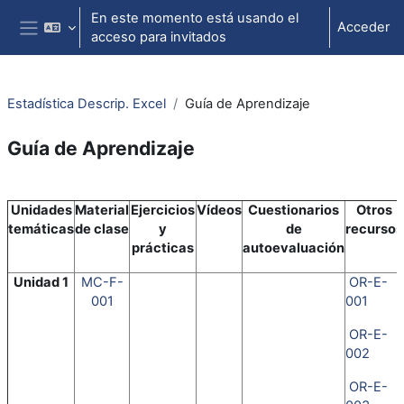
Salta al contenido principal
En este momento está usando el
Acceder
acceso para invitados
Panel lateral
Estadística Descrip. Excel
Guía de Aprendizaje
Guía de Aprendizaje
Perfilado de sección
Unidades
Material
Ejercicios
Vídeos
Cuestionarios
Otros
temáticas
de clase
y
de
recursos
prácticas
autoevaluación
Unidad 1
MC-F-
OR-E-
001
001
OR-E-
002
OR-E-