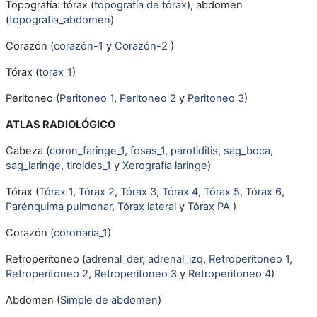
Topografía: tórax (
topografía de tórax
), abdomen
(
topografia_abdomen
)
Corazón (
corazón-1
y
Corazón-2
)
Tórax (
torax_1
)
Peritoneo (
Peritoneo 1
,
Peritoneo 2
y
Peritoneo 3
)
ATLAS RADIOLÓGICO
Cabeza (
coron_faringe_1
,
fosas_1
,
parotiditis
,
sag_boca
,
sag_laringe
,
tiroides_1
y
Xerografía laringe
)
Tórax (
Tórax 1
,
Tórax 2
,
Tórax 3
,
Tórax 4
,
Tórax 5
,
Tórax 6
,
Parénquima pulmonar
,
Tórax lateral
y
Tórax PA
)
Corazón (
coronaria_1
)
Retroperitoneo (
adrenal_der
,
adrenal_izq
,
Retroperitoneo 1
,
Retroperitoneo 2
,
Retroperitoneo 3
y
Retroperitoneo 4
)
Abdomen (
Simple de abdomen
)