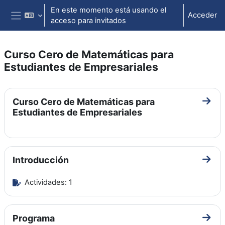
Salta al contenido principal
En este momento está usando el
Acceder
acceso para invitados
Panel lateral
Curso Cero de Matemáticas para
Estudiantes de Empresariales
Perfilado de sección
Curso Cero de Matemáticas para
Ir a 
Estudiantes de Empresariales
Introducción
Ir a 
Actividades: 1
Programa
Ir a 