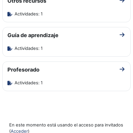
Otros recursos
Ir a 
Actividades: 1
Guía de aprendizaje
Ir a 
Actividades: 1
Profesorado
Ir a 
Actividades: 1
En este momento está usando el acceso para invitados
(
Acceder
)