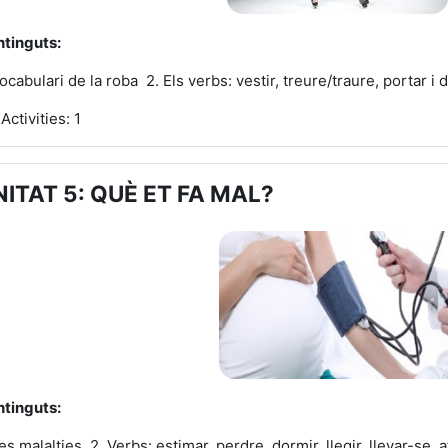
tinguts:
Vocabulari de la roba 2. Els verbs: vestir, treure/traure, portar i
Activities: 1
NITAT 5: QUÈ ET FA MAL?
tinguts:
Les malalties 2. Verbs: estimar, perdre, dormir, llegir, llevar-se, a