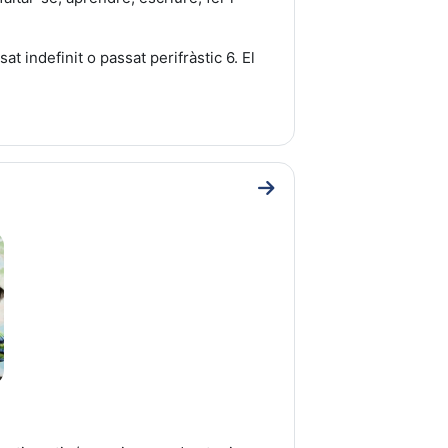
at indefinit o passat perifràstic 6. El
Go to section UNITAT 6: