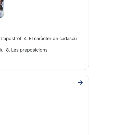
. L'apostrof
4. El caràcter de cadascú
tiu 8. Les preposicions
Go to section UNITAT 4: