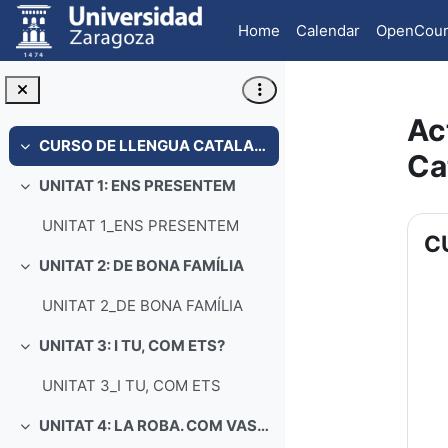
Skip to main content
Home
Calendar
OpenCour
Ac
CURSO DE LLENGUA CATALANA
Collapse
Ca
UNITAT 1: ENS PRESENTEM
Collapse
Se
UNITAT 1_ENS PRESENTEM
C
UNITAT 2: DE BONA FAMÍLIA
Collapse
UNITAT 2_DE BONA FAMÍLIA
UNITAT 3: I TU, COM ETS?
Collapse
UNITAT 3_I TU, COM ETS
UNITAT 4: LA ROBA. COM VAS VESTIT?
Collapse