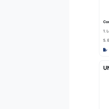
Con
1. 
5. 
U