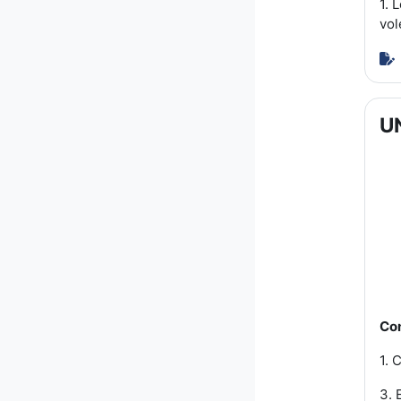
1. 
vol
U
Con
1. 
3. 