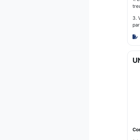
tre
3. 
par
U
Con