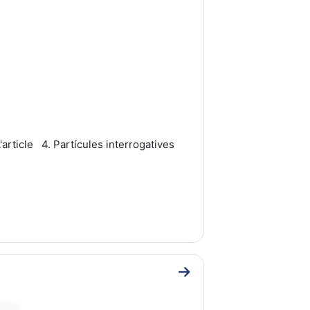
L'article
4. Partícules interrogatives
Go to section UNITAT 2: