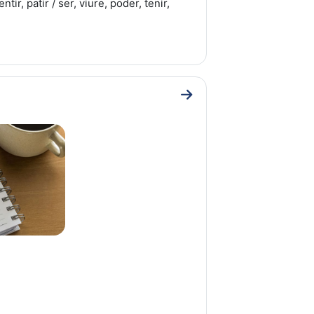
tir, patir / ser, viure, poder, tenir,
Go to section UNITAT 7: