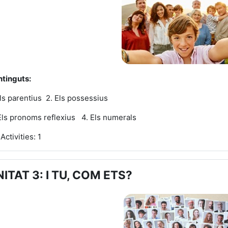
tinguts:
Els parentius 2. Els possessius
Els pronoms reflexius
4. Els numerals
Activities: 1
ITAT 3: I TU, COM ETS?