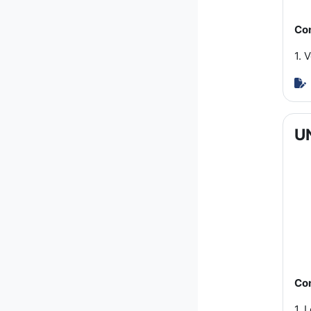
Con
1. 
U
Con
1. 