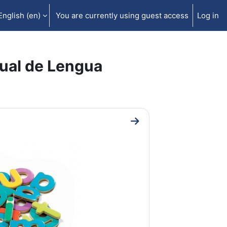
English ‎(en)‎
You are currently using guest access
Log in
tual de Lengua
Go to section CURSO D