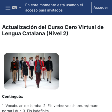
Salta al contenido principal
En este momento está usando el
Acceder
acceso para invitados
Panel lateral
Actualización del Curso Cero Virtual de
Lengua Catalana (Nivel 2)
Perfilado de sección
Continguts:
1. Vocabulari de la roba 2. Els verbs: vestir, treure/traure,
portar i dur
3. Els indefinits