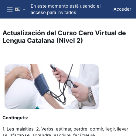
Salta al contenido principal
En este momento está usando el
Acceder
acceso para invitados
Panel lateral
Actualización del Curso Cero Virtual de
Lengua Catalana (Nivel 2)
Perfilado de sección
Continguts:
1. Les malalties 2. Verbs: estimar, perdre, dormir, llegir, llevar-
se, afaitar-se, aprendre, escriure, fer i treure