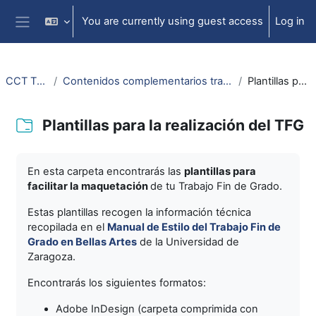
Skip to main content
You are currently using guest access
Log in
Side panel
CCT TFG Bellas Artes
Contenidos complementarios transmedia (CCT) para el trabajo fin de grado en Bellas Artes
Plantillas para la realización del TFG
Plantillas para la realización del TFG
Completion requirements
En esta carpeta encontrarás las
plantillas para
facilitar la maquetación
de tu Trabajo Fin de Grado.
Estas plantillas recogen la información técnica
recopilada en el
Manual de Estilo del Trabajo Fin de
Grado en Bellas Artes
de la Universidad de
Zaragoza.
Encontrarás los siguientes formatos:
Adobe InDesign (carpeta comprimida con