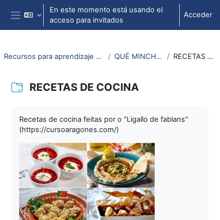
Salta al contenido principal
En este momento está usando el
Acceder
acceso para invitados
Panel lateral
Recursos para aprendizaje de lengua aragonesa
QUÉ MINCHAMOS HUE?
RECETAS DE COCINA
RECETAS DE COCINA
Requisitos de finalización
Recetas de cocina feitas por o "Ligallo de fablans"
(https://cursoaragones.com/)