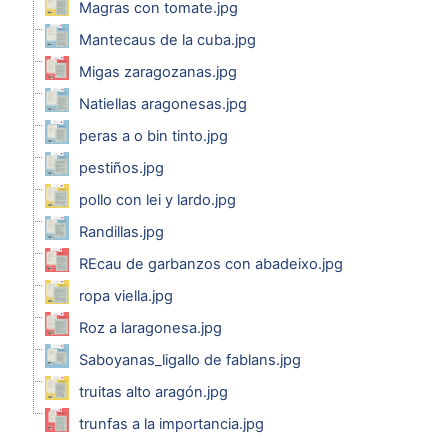
Magras con tomate.jpg
Mantecaus de la cuba.jpg
Migas zaragozanas.jpg
Natiellas aragonesas.jpg
peras a o bin tinto.jpg
pestiños.jpg
pollo con lei y lardo.jpg
Randillas.jpg
REcau de garbanzos con abadeixo.jpg
ropa viella.jpg
Roz a laragonesa.jpg
Saboyanas_ligallo de fablans.jpg
truitas alto aragón.jpg
trunfas a la importancia.jpg